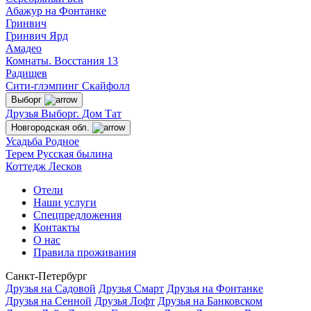
Абажур на Фонтанке
Гринвич
Гринвич Ярд
Амадео
Комнаты. Восстания 13
Радищев
Сити-глэмпинг Скайфолл
Выборг
Друзья Выборг. Дом Тат
Новгородская обл.
Усадьба Родное
Терем Русская былина
Коттедж Лесков
Отели
Наши услуги
Спецпредложения
Контакты
О нас
Правила проживания
Санкт-Петербург
Друзья на Садовой
Друзья Смарт
Друзья на Фонтанке
Друзья на Сенной
Друзья Лофт
Друзья на Банковском