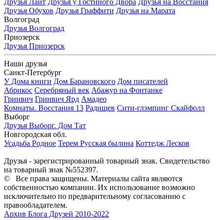
Друзья Лайт
Друзья у Гостиного Двора
Друзья на Восстания
Друзья Обухов
Друзья Граффити
Друзья на Марата
Волгоград
Друзья Волгоград
Приозерск
Друзья Приозерск
Наши друзья
Санкт-Петербург
У Дома книги
Дом Барановского
Дом писателей
Абрикос
Серебряный век
Абажур на Фонтанке
Гринвич
Гринвич Ярд
Амадео
Комнаты. Восстания 13
Радищев
Сити-глэмпинг Скайфолл
Выборг
Друзья Выборг. Дом Тат
Новгородская обл.
Усадьба Родное
Терем Русская былина
Коттедж Лесков
Друзья - зарегистрированный товарный знак. Свидетельство
на товарный знак №552397.
©
Все права защищены. Материалы сайта являются
собственностью компании. Их использование возможно
исключительно по предварительному согласованию с
правообладателем.
Архив Блога Друзей 2010-2022