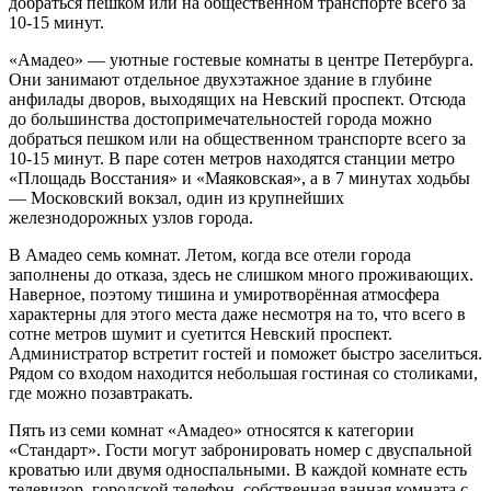
добраться пешком или на общественном транспорте всего за
10-15 минут.
«Амадео» — уютные гостевые комнаты в центре Петербурга.
Они занимают отдельное двухэтажное здание в глубине
анфилады дворов, выходящих на Невский проспект. Отсюда
до большинства достопримечательностей города можно
добраться пешком или на общественном транспорте всего за
10-15 минут. В паре сотен метров находятся станции метро
«Площадь Восстания» и «Маяковская», а в 7 минутах ходьбы
— Московский вокзал, один из крупнейших
железнодорожных узлов города.
В Амадео семь комнат. Летом, когда все отели города
заполнены до отказа, здесь не слишком много проживающих.
Наверное, поэтому тишина и умиротворённая атмосфера
характерны для этого места даже несмотря на то, что всего в
сотне метров шумит и суетится Невский проспект.
Администратор встретит гостей и поможет быстро заселиться.
Рядом со входом находится небольшая гостиная со столиками,
где можно позавтракать.
Пять из семи комнат «Амадео» относятся к категории
«Стандарт». Гости могут забронировать номер с двуспальной
кроватью или двумя односпальными. В каждой комнате есть
телевизор, городской телефон, собственная ванная комната с