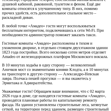
душевой кабиной, раковиной, туалетом и феном.
Ещё две
комнаты относятся к улучшенному типу. В них, помимо
прочих удобств, есть дополнительное спальное место –
раскладной диван.
В любой точке «Амадео» гости могут воспользоваться
бесплатным интернетом, подключившись к сети Wi-Fi. При
необходимости администратор поможет заказать такси.
Гостевые комнаты «Амадео» расположены в тихом и
ухоженном дворике, в отдельно стоящем двухэтажном здании
1823 года постройки. Всего несколько сотен метров отделяет
Amadeo от железнодорожных платформ Московского вокзала.
В 10 минутах ходьбы в одну сторону — великолепный
Аничков мост со знаменитыми конями Клодта, а в 10 минутах
на транспорте в другую сторону — Александро-Невская
лавра. Полчаса пешей прогулки — и вы окажетесь у
Эрмитажа и Адмиралтейства.
Уважаемые гости! Обращаем ваше внимание, что с 02 марта
2026 года в доме, где находятся гостевые комнаты «Амадео»,
проводятся плановые работы по капитальному ремонту
фасада. На здании установлены строительные леса, затянутые
сеткой, на территории перед зданием, размещен строительный