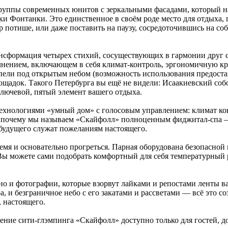
руппы современных юнитов с зеркальными фасадами, который на
и Фонтанки. Это единственное в своём роде место для отдыха, г
ир потише, или даже поставить на паузу, сосредоточившись на 
сформация четырех стихий, сосуществующих в гармонии друг с
нением, включающем в себя климат-контроль, эргономичную кр
упели под открытым небом (возможность использования предоста
ощадок. Такого Петербурга вы ещё не видели: Исаакиевский со
ключевой, пятый элемент вашего отдыха.
хнологиями «умный дом» c голосовым управлением: климат кон
т почему мы называем «Скайфолл» полноценным фиджитал-спа — 
 будущего служат пожеланиям настоящего.
емя и основательно прогреться. Парная оборудована безопасной
. Вы можете сами подобрать комфортный для себя температурны
, но и фотографии, которые взорвут лайками и репостами ленты
 и безграничное небо с его закатами и рассветами — всё это со
, настоящего.
ние сити-глэмпинга «Скайфолл» доступно только для гостей, до