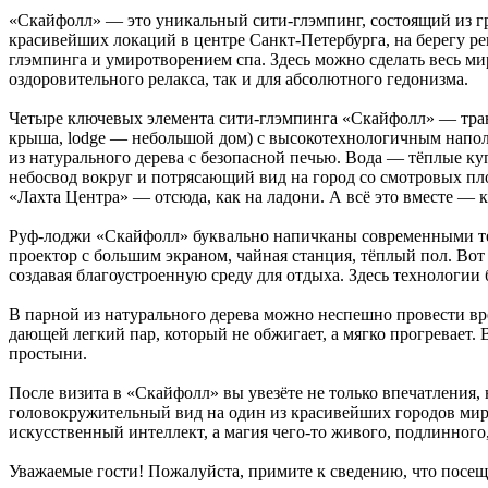
«Скайфолл» — это уникальный сити-глэмпинг, состоящий из г
красивейших локаций в центре Санкт-Петербурга, на берегу рек
глэмпинга и умиротворением спа. Здесь можно сделать весь м
оздоровительного релакса, так и для абсолютного гедонизма.
Четыре ключевых элемента сити-глэмпинга «Скайфолл» — тран
крыша, lodge — небольшой дом) с высокотехнологичным напол
из натурального дерева с безопасной печью. Вода — тёплые к
небосвод вокруг и потрясающий вид на город со смотровых пл
«Лахта Центра» — отсюда, как на ладони. А всё это вместе — 
Руф-лоджи «Скайфолл» буквально напичканы современными те
проектор с большим экраном, чайная станция, тёплый пол. Во
создавая благоустроенную среду для отдыха. Здесь технологии
В парной из натурального дерева можно неспешно провести вр
дающей легкий пар, который не обжигает, а мягко прогревает
простыни.
После визита в «Скайфолл» вы увезёте не только впечатления
головокружительный вид на один из красивейших городов мира,
искусственный интеллект, а магия чего-то живого, подлинного
Уважаемые гости! Пожалуйста, примите к сведению, что посеще