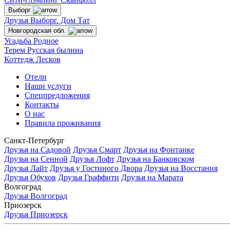
Выборг
Друзья Выборг. Дом Тат
Новгородская обл.
Усадьба Родное
Терем Русская былина
Коттедж Лесков
Отели
Наши услуги
Спецпредложения
Контакты
О нас
Правила проживания
Санкт-Петербург
Друзья на Садовой
Друзья Смарт
Друзья на Фонтанке
Друзья на Сенной
Друзья Лофт
Друзья на Банковском
Друзья Лайт
Друзья у Гостиного Двора
Друзья на Восстания
Друзья Обухов
Друзья Граффити
Друзья на Марата
Волгоград
Друзья Волгоград
Приозерск
Друзья Приозерск