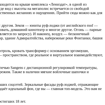
ходится на крыше комплекса «Лениздат», в одной из
де вид с высоты на мегаполис встречается со свободой
собственных желаниях и ощущениях. Прийти сюда можно как для
 другом. Земля — юниты руф-лоджи (от английского roof —
овать, домашний кинотеатр и многое другое. Огонь — парные
вляется по запросу). И наконец, воздух — бесконечный
бор, здание Адмиралтейства, набережные реки Фонтанки, башня
троль, кровать трансформер с основанием эргомоушн,
пространством, где реальное и виртуальное взаимодействуют,
 печью Sangens с дистанционной регулировкой температуры,
й режим. Также в наличии мягкие войлочные шапочки и
 ваших соцсетей. Зеркальные фасады руф-лоджей, отражающие
здаёт идеальный фон, где вы — главная топ-модель. Это вам не
стигших 18 лет.