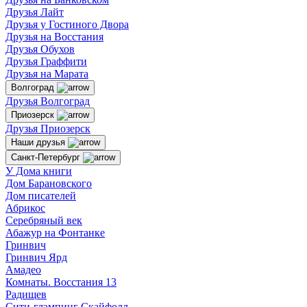
Друзья Лайт
Друзья у Гостиного Двора
Друзья на Восстания
Друзья Обухов
Друзья Граффити
Друзья на Марата
Волгоград
Друзья Волгоград
Приозерск
Друзья Приозерск
Наши друзья
Санкт-Петербург
У Дома книги
Дом Барановского
Дом писателей
Абрикос
Серебряный век
Абажур на Фонтанке
Гринвич
Гринвич Ярд
Амадео
Комнаты. Восстания 13
Радищев
Сити-глэмпинг Скайфолл