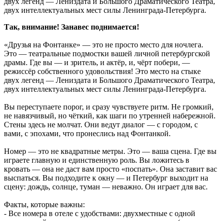
двух легенд — Лениздата и Большого Драматического Театра,
двух интеллектуальных мест силы Ленинграда-Петербурга.
Так, внимание! Занавес поднимается!
«Друзья на Фонтанке» — это не просто место для ночлега.
Это — театральные подмостки вашей личной петербургской
драмы. Где вы — и зритель, и актёр, и, чёрт побери, —
режиссёр собственного удовольствия! Это место на стыке
двух легенд — Лениздата и Большого Драматического Театра,
двух интеллектуальных мест силы Ленинграда-Петербурга.
Вы переступаете порог, и сразу чувствуете ритм. Не громкий,
не навязчивый, но чёткий, как шаги по утренней набережной.
Стены здесь не молчат. Они ведут диалог — с городом, с
вами, с эпохами, что пронеслись над Фонтанкой.
Номер — это не квадратные метры. Это — ваша сцена. Где вы
играете главную и единственную роль. Вы ложитесь в
кровать — она не даст вам просто «поспать». Она заставит вас
выспаться. Вы подходите к окну — и Петербург выходит на
сцену: дождь, солнце, туман — неважно. Он играет для вас.
Факты, которые важны:
- Все номера в отеле с удобствами: двухместные с одной