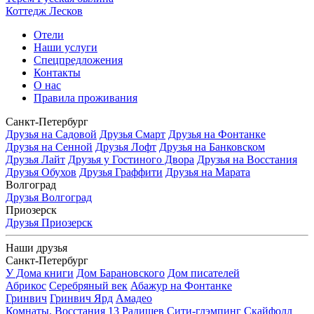
Коттедж Лесков
Отели
Наши услуги
Спецпредложения
Контакты
О нас
Правила проживания
Санкт-Петербург
Друзья на Садовой
Друзья Смарт
Друзья на Фонтанке
Друзья на Сенной
Друзья Лофт
Друзья на Банковском
Друзья Лайт
Друзья у Гостиного Двора
Друзья на Восстания
Друзья Обухов
Друзья Граффити
Друзья на Марата
Волгоград
Друзья Волгоград
Приозерск
Друзья Приозерск
Наши друзья
Санкт-Петербург
У Дома книги
Дом Барановского
Дом писателей
Абрикос
Серебряный век
Абажур на Фонтанке
Гринвич
Гринвич Ярд
Амадео
Комнаты. Восстания 13
Радищев
Сити-глэмпинг Скайфолл