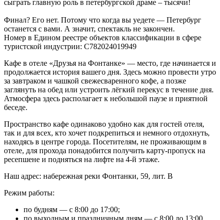
сыграть главную роль в петербургской драме – тысячи!
Финал? Его нет. Потому что когда вы уедете — Петербург
останется с вами. А значит, спектакль не закончен.
Номер в Едином реестре объектов классификации в сфере
туристской индустрии: С782024019949
Кафе в отеле «Друзья на Фонтанке» — место, где начинается и
продолжается история вашего дня. Здесь можно провести утро
за завтраком и чашкой свежесваренного кофе, а позже
заглянуть на обед или устроить лёгкий перекус в течение дня.
Атмосфера здесь располагает к небольшой паузе и приятной
беседе.
Пространство кафе одинаково удобно как для гостей отеля,
так и для всех, кто хочет подкрепиться и немного отдохнуть,
находясь в центре города. Посетителям, не проживающим в
отеле, для прохода понадобится получить карту-пропуск на
ресепшене и подняться на лифте на 4-й этаже.
Наш адрес: набережная реки Фонтанки, 59, лит. В
Режим работы:
по будням — с 8:00 до 17:00;
по выходным и праздничным дням — с 8:00 до 13:00.