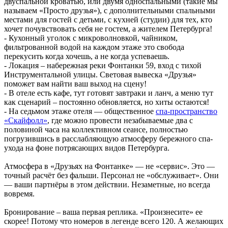
двуспальной кроватью, или двумя односпальными (такие мы
называем «Просто друзья»), с дополнительными спальными
местами для гостей с детьми, с кухней (студии) для тех, кто
хочет почувствовать себя не гостем, а жителем Петербурга!
- Кухонный уголок с микроволновкой, чайником,
фильтрованной водой на каждом этаже это свобода
перекусить когда хочешь, а не когда успеваешь.
- Локация – набережная реки Фонтанки 59, вход с тихой
Инструментальной улицы. Световая вывеска «Друзья»
поможет вам найти ваш выход на сцену!
- В отеле есть кафе, тут готовят завтраки и ланч, а меню тут
как сценарий – постоянно обновляется, но хиты остаются!
- На седьмом этаже отеля — общественное
спа-пространство
«Скайфолл»
, где
можно провести незабываемые два с
половиной часа на коллективном сеансе, полностью
погрузившись в расслабляющую атмосферу бережного спа-
ухода на фоне потрясающих видов Петербурга.
Атмосфера в «Друзьях на Фонтанке» — не «сервис». Это —
точный расчёт без фальши. Персонал не «обслуживает». Они
— ваши партнёры в этом действии. Незаметные, но всегда
вовремя.
Бронирование – ваша первая реплика. «Произнесите» ее
скорее! Потому что номеров в легенде всего 120. А желающих