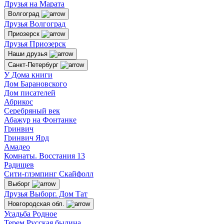
Друзья на Марата
Волгоград
Друзья Волгоград
Приозерск
Друзья Приозерск
Наши друзья
Санкт-Петербург
У Дома книги
Дом Барановского
Дом писателей
Абрикос
Серебряный век
Абажур на Фонтанке
Гринвич
Гринвич Ярд
Амадео
Комнаты. Восстания 13
Радищев
Сити-глэмпинг Скайфолл
Выборг
Друзья Выборг. Дом Тат
Новгородская обл.
Усадьба Родное
Терем Русская былина