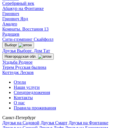
Серебряный век
Абажур на Фонтанке
Гринвич
Гринвич Ярд
Амадео
Комнаты. Восстания 13
Радищев
Сити-глэмпинг Скайфолл
Выборг
Друзья Выборг. Дом Тат
Новгородская обл.
Усадьба Родное
Терем Русская былина
Коттедж Лесков
Отели
Наши услуги
Спецпредложения
Контакты
О нас
Правила проживания
Санкт-Петербург
Друзья на Садовой
Друзья Смарт
Друзья на Фонтанке
Друзья на Сенной
Друзья Лофт
Друзья на Банковском