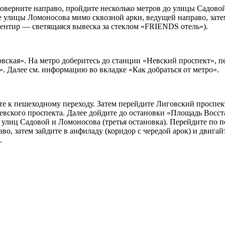
оверните направо, пройдите несколько метров до улицы Садовой
 улицы Ломоносова мимо сквозной арки, ведущей направо, затем 
риентир — светящаяся вывеска за стеклом «FRIENDS отель»).
вская». На метро доберитесь до станции «Невский проспект», 
. Далее см. информацию во вкладке «Как добраться от метро».
те к пешеходному переходу. Затем перейдите Лиговский проспект
Невского проспекта. Далее дойдите до остановки «Площадь Восс
ке улиц Садовой и Ломоносова (третья остановка). Перейдите по
, затем зайдите в анфиладу (коридор с чередой арок) и двигайте
.