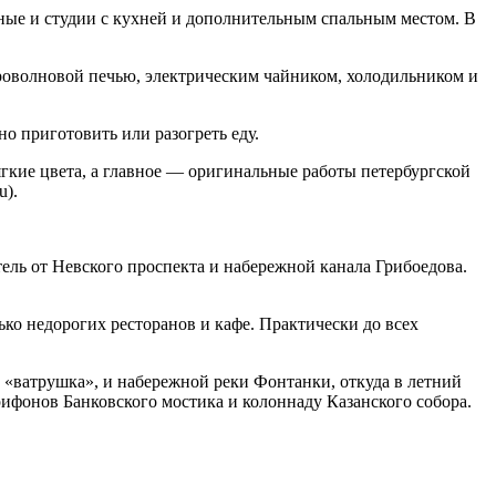
тные и студии с кухней и дополнительным спальным местом. В
роволновой печью, электрическим чайником, холодильником и
о приготовить или разогреть еду.
гкие цвета, а главное — оригинальные работы петербургской
u).
тель от Невского проспекта и набережной канала Грибоедова.
ько недорогих ресторанов и кафе. Практически до всех
к «ватрушка», и набережной реки Фонтанки, откуда в летний
грифонов Банковского мостика и колоннаду Казанского собора.