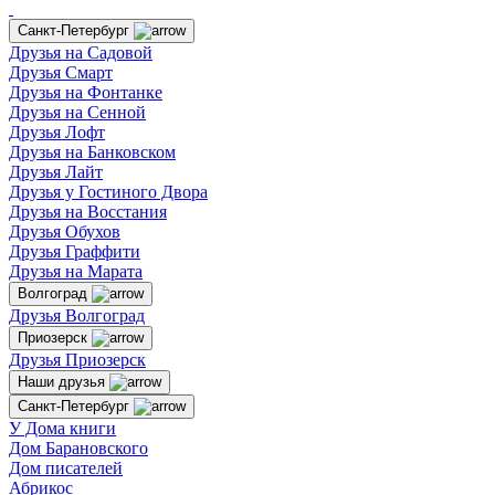
Санкт-Петербург
Друзья на Садовой
Друзья Смарт
Друзья на Фонтанке
Друзья на Сенной
Друзья Лофт
Друзья на Банковском
Друзья Лайт
Друзья у Гостиного Двора
Друзья на Восстания
Друзья Обухов
Друзья Граффити
Друзья на Марата
Волгоград
Друзья Волгоград
Приозерск
Друзья Приозерск
Наши друзья
Санкт-Петербург
У Дома книги
Дом Барановского
Дом писателей
Абрикос