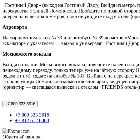
«Гостиный Двор» (выход на Гостиный Двор) Выйдя из метро, п
перекрёстка с улицей Ломоносова. Пройдите по правой стороне
вперёд пару десятков метров, пока не увидите вход в отель (о
Аэропорта
На маршрутном такси № 39 или автобусе № 39 до метро «Моско
эскалаторе с указателем — выход в универмаг «Гостиный Двор»
Московского вокзала
Выйдя из здания Московского вокзала, поверните налево и иди
пешеходному переходу, только теперь уже на чётную сторону 
рядом с ним), сядьте на автобус № 181. Выйдите на перекрёст
стороне улицы Ломоносова мимо сквозной арки, ведущей направо
(ориентир — светящаяся вывеска за стеклом «FRIENDS отель»)
+7 800 333 3616
+7 800 333 3616
+7 812 612 0000
Обратный звонок