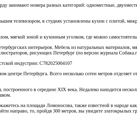
арду занимают номера разных категорий: одноместные, двухмес
ьшим телевизором, в студиях установлены кухни с плитой, мик
лом, мягкой зоной и кухонным уголком, где можно самостоятельн
етербургских интерьеров. Мебель из натуральных материалов, мя
люстраторов, рисующих Петербург (по версии журнала Собака.r
истской индустрии: С782025004107
м центре Петербурга. Всего несколько сотен метров отделяет о
, построенного в середине XIX века. Недалеко находится нескол
шком.
 окажетесь на площади Ломоносова, также известной в народе ка
ойти направо, то, пройдя 300 метров, вы увидите златокрылых 